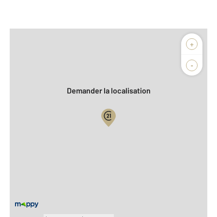
Afficher sur la carte :
+
Agence
Biens vendus
-
Demander la localisation
Vue globale
2
Surface totale : 70,5 m
2
Surface habitable : 45 m
Nombre de pièces : 3
[Voir le détail]
À savoir