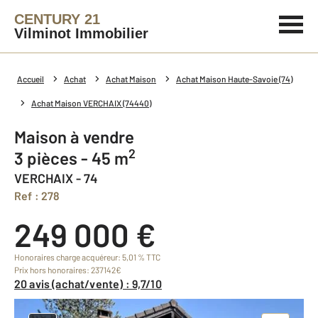
CENTURY 21
Vilminot Immobilier
Accueil
Achat
Achat Maison
Achat Maison Haute-Savoie (74)
Achat Maison VERCHAIX (74440)
Maison à vendre
2
3 pièces - 45 m
VERCHAIX - 74
Ref : 278
249 000 €
Honoraires charge acquéreur: 5,01 % TTC
Prix hors honoraires: 237142€
20 avis (achat/vente) : 9,7/10