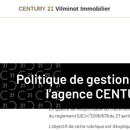
CENTURY 21
Vilminot Immobilier
Immobilier
Politique de gestion des données personnelles
Politique de gestion des données personnelles pour
CENTURY 21 Vilminot Immobilier est un
l’agence
CENTU
Cette agence, juridiquement et financi
dans le cadre de ses activités.
En qualité de Responsable du traitemen
du règlement (UE) n°2016/679 du 27 avril
L’objectif de cette rubrique est d’expli