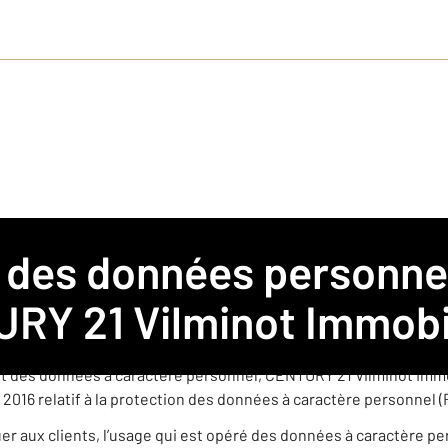
 pour l’agence CENTURY 21 Vilminot Immobilier
e agence immobilière franchisée membre du réseau de franchis
RY 21 Vilminot Immobi
èrement indépendante est amenée à collecter et traiter des donn
t des données à caractère personnel, CENTURY 21 Vilminot Immob
 2016 relatif à la protection des données à caractère personnel 
quer aux clients, l’usage qui est opéré des données à caractère p