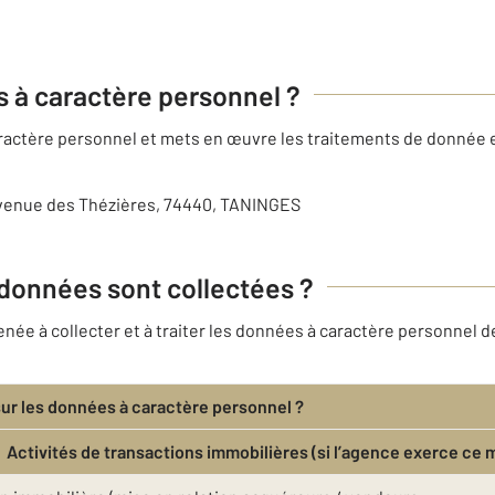
es à caractère personnel ?
caractère personnel et mets en œuvre les traitements de donnée 
avenue des Thézières, 74440, TANINGES
 données sont collectées ?
ée à collecter et à traiter les données à caractère personnel de
sur les données à caractère personnel ?
Activités de transactions immobilières (si l’agence exerce ce 