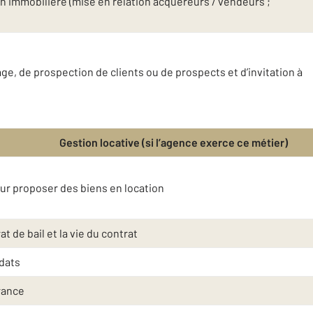
n immobilière (mise en relation acquéreurs / vendeurs ;
e, de prospection de clients ou de prospects et d’invitation à
Gestion locative (si l’agence exerce ce métier)
eur proposer des biens en location
t de bail et la vie du contrat
idats
rance