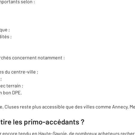
mportants selon :
que ;
ités ;
erchés concernent notamment :
 du centre-ville ;
;
ec terrain ;
un bon DPE.
oie, Cluses reste plus accessible que des villes comme Annecy, 
tire les primo-accédants ?
r encore tendu en Haute-Savoie, de nombreux acheteurs reche