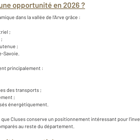
: une opportunité en 2026 ?
mique dans la vallée de l’Arve grâce :
riel ;
 ;
outenue ;
te-Savoie.
ent principalement :
s des transports ;
ement ;
ssés énergétiquement.
 que Cluses conserve un positionnement intéressant pour l’inve
omparés au reste du département.