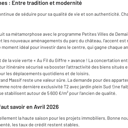
 : Entre tradition et modernité
ntinue de séduire pour sa qualité de vie et son authenticité. Cha
suit sa métamorphose avec le programme Petites Villes de Demain
 les nouveaux aménagements du parc du château, l'accent est mi
le moment idéal pour investir dans le centre, qui gagne chaque a
 de la voie verte « Au Fil du Giffre » avance ! La concertation e
tur itinéraire sécurisé va booster l'attractivité des biens situés 
ur les déplacements quotidiens et de loisirs.
rand Massif reste une valeur sûre. La demande pour des appart
me notre dernière exclusivité T2 avec jardin plein Sud !) ne faib
 se stabilisent autour de 5 600 €/m² pour l'ancien de qualité.
faut savoir en Avril 2026
ellement la haute saison pour les projets immobiliers. Bonne no
té, les taux de crédit restent stables.