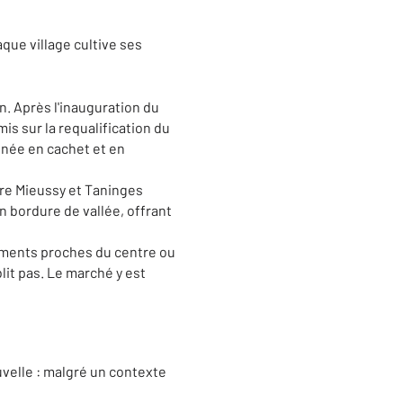
que village cultive ses
. Après l'inauguration du
s sur la requalification du
nnée en cachet et en
ntre Mieussy et Taninges
en bordure de vallée, offrant
ements proches du centre ou
lit pas. Le marché y est
uvelle : malgré un contexte