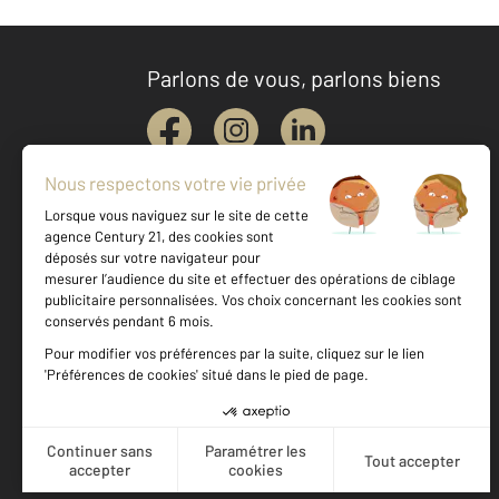
Parlons de vous, parlons biens
Votre agence est notée
Achat
Vente
9,7
/
10