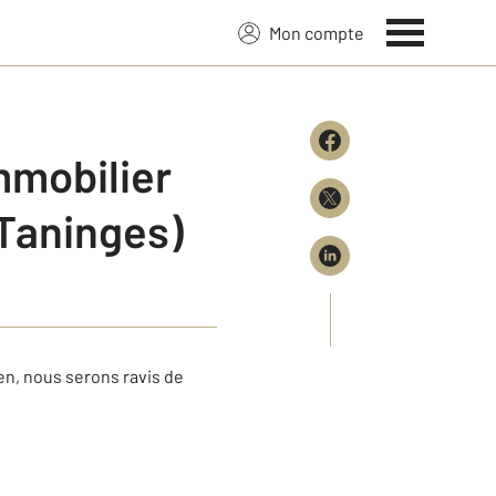
Mon compte
immobilier
(Taninges)
en, nous serons ravis de